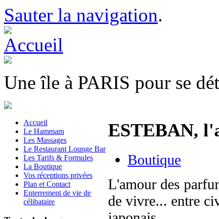
Sauter la navigation
.
Une île à PARIS pour se déte
Accueil
ESTEBAN, l'a
Le Hammam
Les Massages
Le Restaurant Lounge Bar
Boutique
Les Tarifs & Formules
La Boutique
Vos réceptions privées
L'amour des parfum
Plan et Contact
Enterrement de vie de
de vivre... entre c
célibataire
japonais